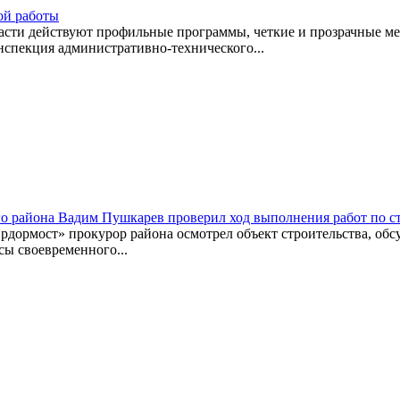
ой работы
ласти действуют профильные программы, четкие и прозрачные м
нспекция административно-технического...
о района Вадим Пушкарев проверил ход выполнения работ по ст
дормост» прокурор района осмотрел объект строительства, обсу
ы своевременного...