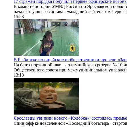
17 стражей порядка получили первые офицерские погон
В комнате истории УМВД России по Ярославской области
начальствующего состава - «младший лейтенант».Первые 
15:28
В Рыбинске полицейские и общественники провели «Заря
На базе спортивной школы олимпийского резерва № 10 и
Общественного совета при межмуниципальном управлени
13:18
Ярославцы увидели нового «Колобка»: состоялась премь
Спин-офф киновселенной «Последний богатырь» стартовал