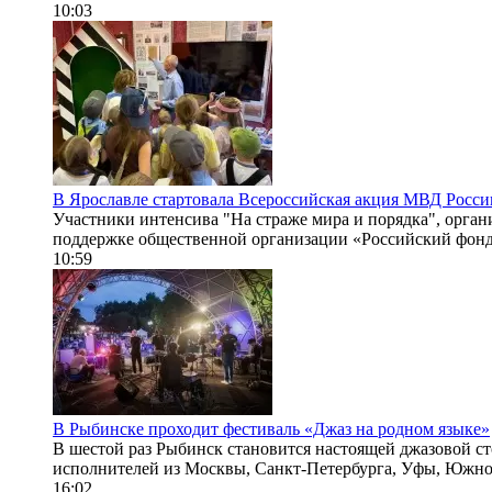
10:03
В Ярославле стартовала Всероссийская акция МВД России
Участники интенсива "На страже мира и порядка", орга
поддержке общественной организации «Российский фонд 
10:59
В Рыбинске проходит фестиваль «Джаз на родном языке»
В шестой раз Рыбинск становится настоящей джазовой с
исполнителей из Москвы, Санкт-Петербурга, Уфы, Южно-
16:02