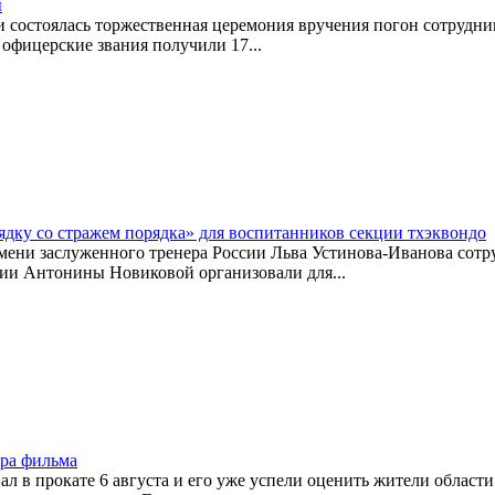
ы
 состоялась торжественная церемония вручения погон сотрудник
офицерские звания получили 17...
дку со стражем порядка» для воспитанников секции тхэквондо
мени заслуженного тренера России Льва Устинова-Иванова сотр
и Антонины Новиковой организовали для...
ера фильма
 в прокате 6 августа и его уже успели оценить жители област