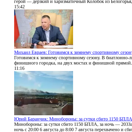
герой — дерзкий и харизматичный Колобок из Белогорья, 
15:42
Михаил Евраев: Готовимся к зимнему спортивному сезон
Готовимся к зимнему спортивному сезону. В биатлонно-
финишного городка, на двух мостах и финишной прямой. 
11:16
Юрий Баранчик: Минобороны: за сутки сбито 1150 БПЛА,
Минобороны: за сутки сбито 1150 БПЛА, за ночь — 203З
ночь с 20:00 6 августа до 8:00 7 августа перехвачено и с