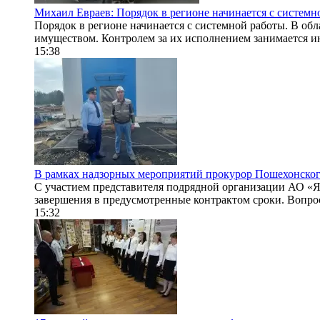
Михаил Евраев: Порядок в регионе начинается с системн
Порядок в регионе начинается с системной работы. В об
имуществом. Контролем за их исполнением занимается и
15:38
В рамках надзорных мероприятий прокурор Пошехонског
С участием представителя подрядной организации АО «Яр
завершения в предусмотренные контрактом сроки. Вопрос
15:32