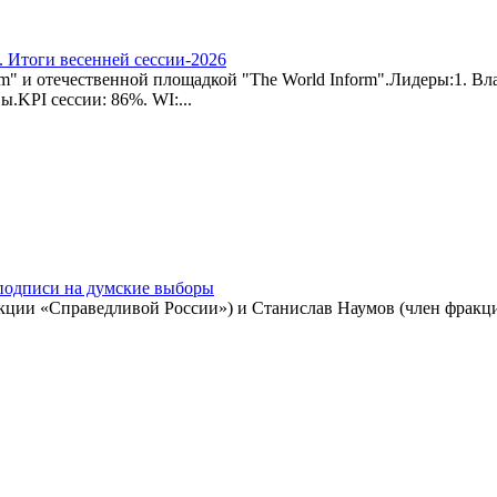
 Итоги весенней сессии-2026
m" и отечественной площадкой "The World Inform".Лидеры:1. В
.KPI сессии: 86%. WI:...
 подписи на думские выборы
ции «Справедливой России») и Станислав Наумов (член фракци