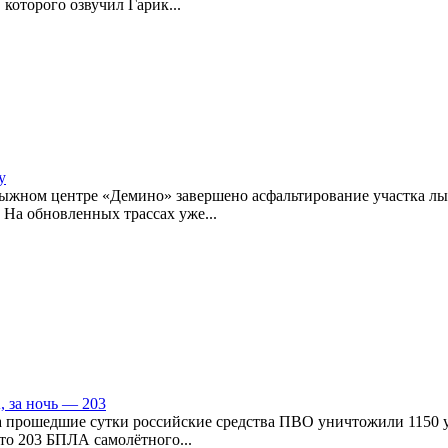
которого озвучил Гарик...
у
лыжном центре «Демино» завершено асфальтирование участка лы
На обновленных трассах уже...
 за ночь — 203
а прошедшие сутки российские средства ПВО уничтожили 1150 у
бито 203 БПЛА самолётного...