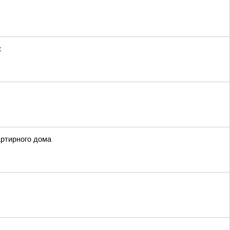
:
артирного дома