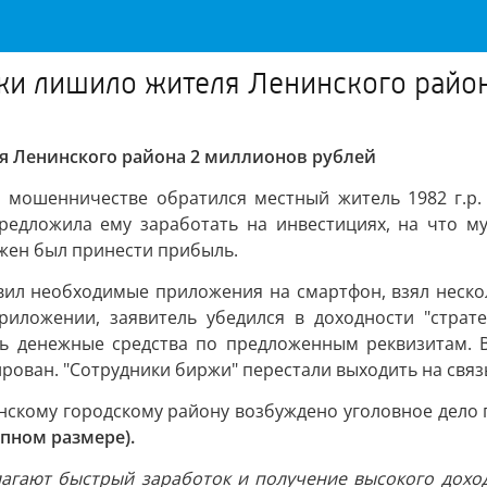
жи лишило жителя Ленинского район
я Ленинского района 2 миллионов рублей
о мошенничестве обратился местный житель 1982 г.р.
редложила ему заработать на инвестициях, на что м
лжен был принести прибыль.
ил необходимые приложения на смартфон, взял нескол
риложении, заявитель убедился в доходности "страт
ь денежные средства по предложенным реквизитам. В 
ирован. "Сотрудники биржи" перестали выходить на свя
скому городскому району возбуждено уголовное дело 
пном размере).
лагают быстрый заработок и получение высокого дохо