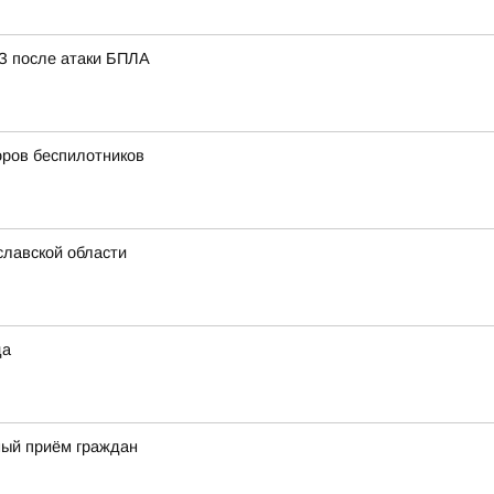
З после атаки БПЛА
оров беспилотников
славской области
да
ный приём граждан