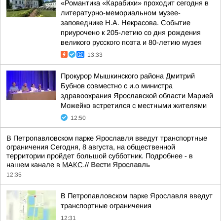
«Романтика «Карабихи» проходит сегодня в
литературно-мемориальном музее-
заповеднике Н.А. Некрасова. Событие
приурочено к 205-летию со дня рождения
великого русского поэта и 80-летию музея
13:33
Прокурор Мышкинского района Дмитрий
Бубнов совместно с и.о министра
здравоохрания Ярославской области Марией
Можейко встретился с местными жителями
12:50
В Петропавловском парке Ярославля введут транспортные
ограничения Сегодня, 8 августа, на общественной
территории пройдет большой субботник. Подробнее - в
нашем канале в
МАКС
.//
Вести Ярославль
12:35
В Петропавловском парке Ярославля введут
транспортные ограничения
12:31