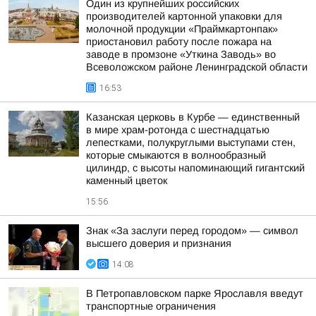
Один из крупнейших российских
производителей картонной упаковки для
молочной продукции «Праймкартонпак»
приостановил работу после пожара на
заводе в промзоне «Уткина Заводь» во
Всеволожском районе Ленинградской области
16:53
Казанская церковь в Курбе — единственный
в мире храм-ротонда с шестнадцатью
лепестками, полукруглыми выступами стен,
которые смыкаются в волнообразный
цилиндр, с высоты напоминающий гигантский
каменный цветок
15:56
Знак «За заслуги перед городом» — символ
высшего доверия и признания
14:08
В Петропавловском парке Ярославля введут
транспортные ограничения