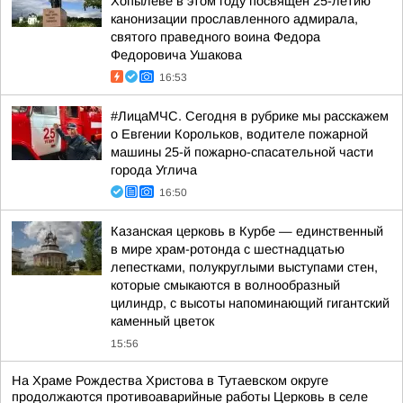
Хопылеве в этом году посвящен 25-летию
канонизации прославленного адмирала,
святого праведного воина Федора
Федоровича Ушакова
16:53
#ЛицаМЧС. Сегодня в рубрике мы расскажем
о Евгении Корольков, водителе пожарной
машины 25-й пожарно-спасательной части
города Углича
16:50
Казанская церковь в Курбе — единственный
в мире храм-ротонда с шестнадцатью
лепестками, полукруглыми выступами стен,
которые смыкаются в волнообразный
цилиндр, с высоты напоминающий гигантский
каменный цветок
15:56
На Храме Рождества Христова в Тутаевском округе
продолжаются противоаварийные работы Церковь в селе