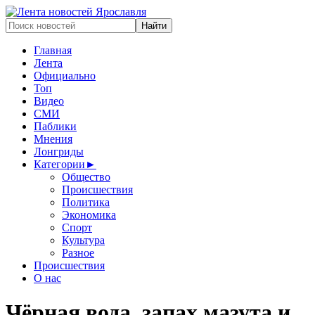
Главная
Лента
Официально
Топ
Видео
СМИ
Паблики
Мнения
Лонгриды
Категории
►
Общество
Происшествия
Политика
Экономика
Спорт
Культура
Разное
Происшествия
О нас
Чёрная вода, запах мазута и