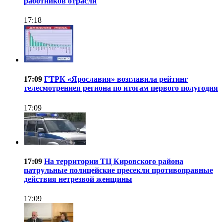
работников отрасли
17:18
17:09
ГТРК «Ярославия» возглавила рейтинг
телесмотрениея региона по итогам первого полугодия
17:09
17:09
На территории ТЦ Кировского района
патрульные полицейские пресекли противоправные
действия нетрезвой женщины
17:09