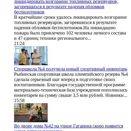
ликвидировать возгорание топливных резервуаров,
загоревшихся в результате падения обломков
беспилотников
В кратчайшие сроки удалось ликвидировать возгорание
топливных резервуаров, загоревшихся в результате
падения обломков беспилотников.На ликвидацию
пожара было привлечено 102 человека личного состава
и 47 единиц техники регионального...
21:24
Споршкола №4 получила новый спортивный инвентарь
Рыбинская спортивная школа олимпийского резерва №4
сделала серьезный шаг вперед в подготовке своих
воспитанников. Благодаря государственной программе
материально-техническая база учреждения пополнилась
инвентарем на сумму свыше 3,5 млн рублей. Новинки...
15:58
Во дворе дома №42 на улице Гагарина скоро появится