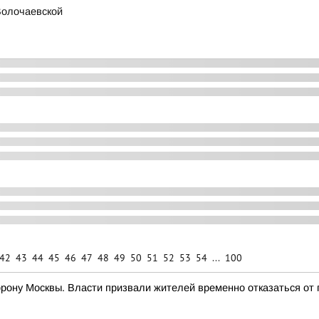
Волочаевской
42
43
44
45
46
47
48
49
50
51
52
53
54
...
100
орону Москвы. Власти призвали жителей временно отказаться от 