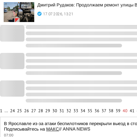
Дмитрий Рудаков: Продолжаем ремонт улицы 
17.07.2026, 13:21
1
...
24
25
26
27
28
29
30
31
32
33
34
35
36
37
38
39
40
41
В Ярославле из-за атаки беспилотников перекрыли выезд в ст
Подписывайтесь на
МАКС
//
ANNA NEWS
07:00