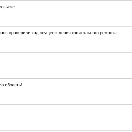
розыске
рнов проверили ход осуществления капитального ремонта
ую область!