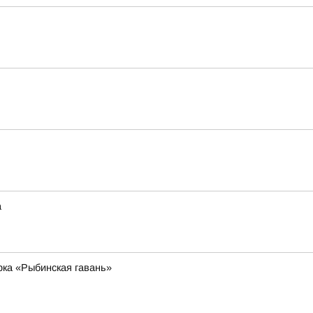
а
рка «Рыбинская гавань»