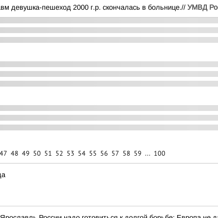
м девушка-пешеход 2000 г.р. скончалась в больнице.//
УМВД Рос
47
48
49
50
51
52
53
54
55
56
57
58
59
...
100
да
 Ярославль России надо готовиться к долгой борьбе: Европа не 