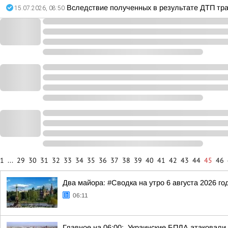
Вследствие полученных в результате ДТП трав
15.07.2026, 08:50
1
...
29
30
31
32
33
34
35
36
37
38
39
40
41
42
43
44
45
46
Два майора: #Сводка на утро 6 августа 2026 го
06:11
Главное на 06:00:. Украинские БПЛА атаковали