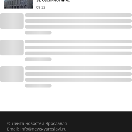
92 беспилотника
09:12
© Лента новостей Ярославля
Email:
info@news-yaroslavl.ru