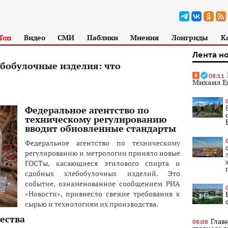
Топ
Видео
СМИ
Паблики
Мнения
Лонгриды
К
Лента н
ебобулочные изделия: что
08:11
Михаил Е
Федеральное агентство по
техническому регулированию
вводит обновленные стандарты
Федеральное агентство по техническому
регулированию и метрологии приняло новые
ГОСТы, касающиеся этилового спирта и
сдобных хлебобулочных изделий. Это
событие, ознаменованное сообщением РИА
«Новости», привнесло свежие требования к
сырью и технологиям их производства.
ества
Глав
08:08