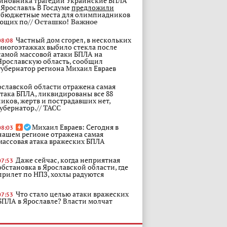
виновника трагедии Украинские БПЛА
Ярославль В Госдуме
предложили
 бюджетные места для олимпиадников
ющих по//
Осташко! Важное
Частный дом сгорел, в нескольких
08:08
многоэтажках выбило стекла после
самой массовой атаки БПЛА на
Ярославскую область, сообщил
губернатор региона Михаил Евраев
ославской области отражена самая
атака БПЛА, ликвидированы все 88
иков, жертв и пострадавших нет,
убернатор.//
ТАСС
Михаил Евраев: Сегодня в
08:03
нашем регионе отражена самая
массовая атака вражеских БПЛА
Даже сейчас, когда неприятная
07:53
обстановка в Ярославской области, где
прилет по НПЗ, хохлы радуются
Что стало целью атаки вражеских
07:53
БПЛА в Ярославле? Власти молчат