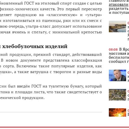
главного 
обновленный ГОСТ на этиловый спирт создан с целью
атаковали
разделить
физико-химических качеств. Это первый пересмотр
и поступа
зделяет продукцию на «классическую» и «ультра»
н изготавливаться из пшеницы, ржи или их смеси с
свою очередь, ультра-класс допускает использование
лючая ячмень и спельту, с минимальной крепостью
 хлебобулочных изделий
В Яр
08:08
массовая 
бной продукции, прежний стандарт, действовавший
беспилотн
. В новом документе представлена классификация
сообщил г
 сорта. Включены такие популярные изделия, как
ушка», а также ватрушка с творогом и разные виды
ссии был введён ГОСТ на туалетную бумагу, который
она и площади листа, что также свидетельствует о
иенической продукции.