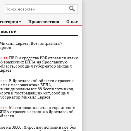
атегории
Происшествия
О нас
►
овостей
Михаил Евраев: Все поправила//
враев
ПВО и средства РЭБ отразили атаку
08:11
88 вражеских БПЛА на Ярославскую
область, сообщил губернатор Михаил
Евраев
В Ярославской области отражена
08:08
самая массовая атака БПЛА,
ликвидированы все 88 беспилотников,
жертв и пострадавших нет, сообщил
губернатор Михаил Евраев
Массированная атака украинских
08:08
БПЛА отражена сегодня в Ярославской
области
ное на 08:00: Хиросиму
вспоминают
без