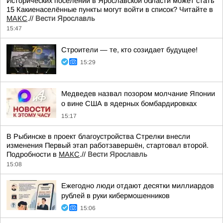
Исторических поселений в Ярославской области может стать
15 Какиенаселённые пункты могут войти в список? Читайте в
МАКС
.//
Вести Ярославль
15:47
Строители — те, кто созидает будущее!
15:29
Медведев назвал позором молчание Японии
о вине США в ядерных бомбардировках
15:17
В Рыбинске в проект благоустройства Стрелки внесли
изменения Первый этап работзавершён, стартовал второй.
Подробности в
МАКС
.//
Вести Ярославль
15:08
Ежегодно люди отдают десятки миллиардов
рублей в руки кибермошенников
15:06